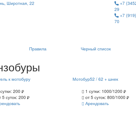
ь, Широтная, 22
+7 (3452
29
+7 (919)
70
Правила
Черный список
нзобуры
ель к мотобуру
Мотобур52 / 62 + шнек
сутки:
200
1 сутки:
1000/1200
 5 суток:
200
от 5 суток:
800/1000
рендовать
Арендовать